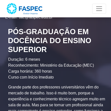
Televendas: (11) 4007-2070
Institucional
Portal do aluno
E-mail: sac@faspec.edu.br
PÓS-GRADUAÇÃO EM
DOCÊNCIA DO ENSINO
SUPERIOR
Duração:
6 meses
Reconhecimento:
Ministério da Educação (MEC)
Carga horária:
360 horas
Curso com Início Imediato
Grande parte dos professores universitários vêm do
mercado de trabalho. Isso é muito bom, porque a
experiência e conhecimento técnico agregam muito em
sala de aula. Mas para se tornar um profissional ainda
mais competente é preciso entender como funciona a