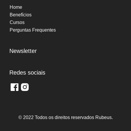
INDUSTRIAL
Home
Benefícios
Cursos
INDUSTRIAL
Perguntas Frequentes
PROFISSIONALIZANTE –
Inscreva-se
AUXILIAR EM QUÍMICA
Newsletter
CIÊNCIAS HUMANAS
PROFISSIONALIZANTE –
Redes sociais
AUXILIAR EM
Inscreva-se
CONTABILIDADE
CIÊNCIAS HUMANAS
PROFISSIONALIZANTE –
AUXILIAR EM
Inscreva-se
© 2022 Todos os direitos reservados Rubeus.
ADMINISTRAÇÃO